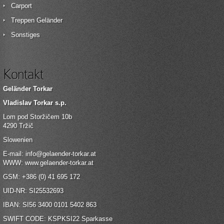
Carport
Treppen Geländer
Sonstiges
Kontakt
Geländer Torkar
Vladislav Torkar s.p.
Lom pod Storžičem 10b
4290 Tržič
Slowenien
E-mail:
info@gelaender-torkar.at
WWW:
www.gelaender-torkar.at
GSM: +386 (0) 41 695 172
UID-NR: SI25532693
IBAN: SI56 3400 0101 5402 863
SWIFT CODE: KSPKSI22 Sparkasse