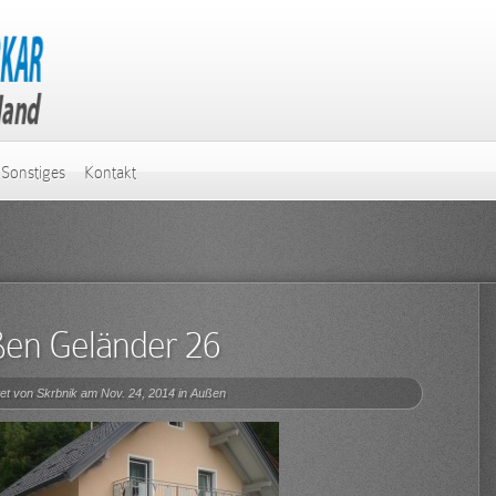
Sonstiges
Kontakt
en Geländer 26
et von
Skrbnik
am Nov. 24, 2014 in
Außen