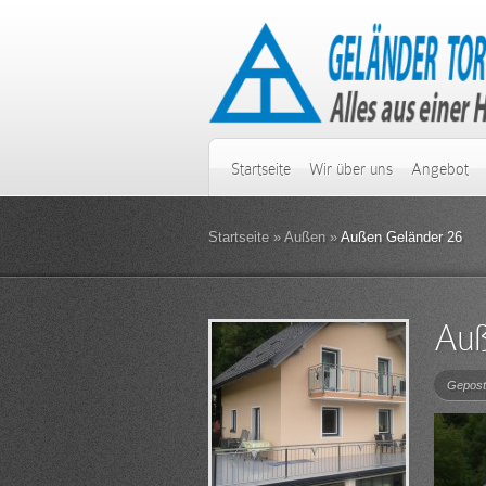
Startseite
Wir über uns
Angebot
Startseite
»
Außen
»
Außen Geländer 26
Auß
Gepost