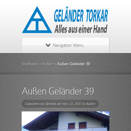
Navigation Menu
Startseite
»
Außen
»
Außen Geländer 39
Außen Geländer 39
Gepostet von
Skrbnik
am Nov. 21, 2017 in
Außen