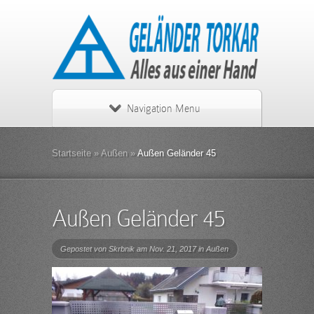
Navigation Menu
Startseite
»
Außen
»
Außen Geländer 45
Außen Geländer 45
Gepostet von
Skrbnik
am Nov. 21, 2017 in
Außen