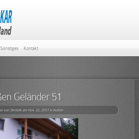
Sonstiges
Kontakt
en Geländer 51
et von
Skrbnik
am Nov. 21, 2017 in
Außen