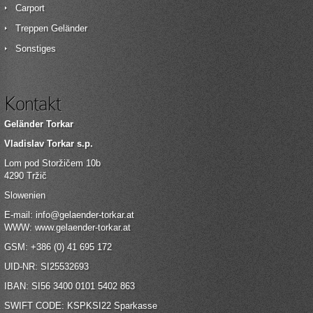
Carport
Treppen Geländer
Sonstiges
Kontakt
Geländer Torkar
Vladislav Torkar s.p.
Lom pod Storžičem 10b
4290 Tržič
Slowenien
E-mail:
info@gelaender-torkar.at
WWW:
www.gelaender-torkar.at
GSM: +386 (0) 41 695 172
UID-NR: SI25532693
IBAN: SI56 3400 0101 5402 863
SWIFT CODE: KSPKSI22 Sparkasse