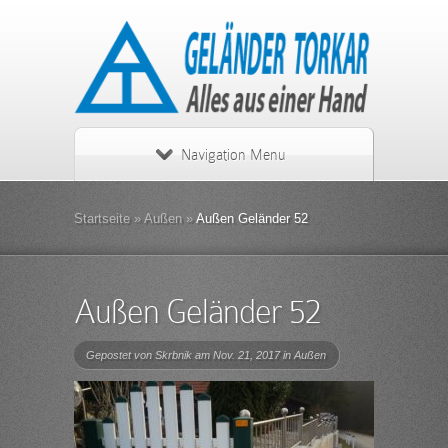
Navigation Menu
Startseite
»
Außen
»
Außen Geländer 52
Außen Geländer 52
Gepostet von
Skrbnik
am Nov. 21, 2017 in
Außen