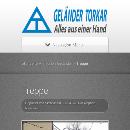
Navigation Menu
Startseite
»
Treppen Geländer
»
Treppe
Treppe
Gepostet von
Skrbnik
am Juli 24, 2014 in
Treppen
Geländer